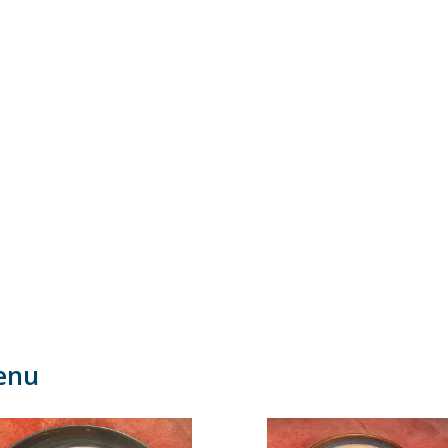
et
Kant en klare maaltijden
Lunch
Overige diens
enu