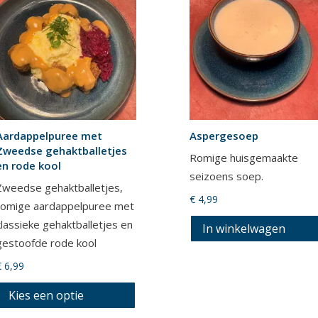
Aardappelpuree met
Aspergesoep
Zweedse gehaktballetjes
Romige huisgemaakte
en rode kool
seizoens soep.
Zweedse gehaktballetjes,
€
4,99
romige aardappelpuree met
klassieke gehaktballetjes en
In winkelwagen
gestoofde rode kool
€
6,99
Kies een optie