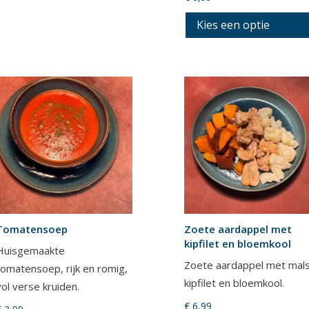
Kies een optie
Dit
product
heeft
meerdere
variaties.
Deze
optie
kan
gekozen
worden
op
Tomatensoep
Zoete aardappel met
kipfilet en bloemkool
de
Huisgemaakte
productpagina
Zoete aardappel met mal
tomatensoep, rijk en romig,
kipfilet en bloemkool.
vol verse kruiden.
€
6,99