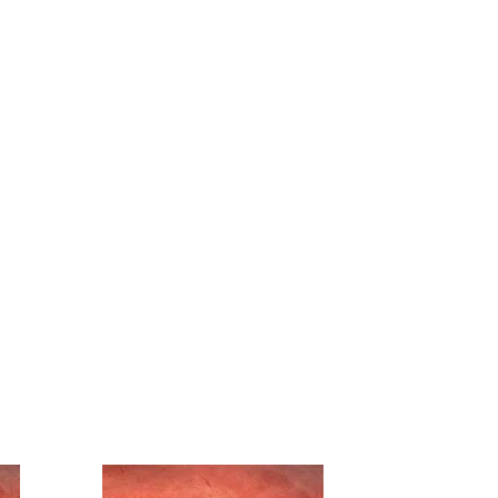
ten
Over VanHeesCooking
Contact