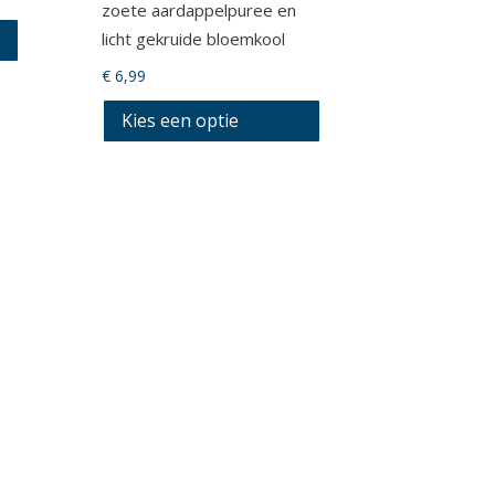
zoete aardappelpuree en
licht gekruide bloemkool
€
6,99
Kies een optie
Dit
product
heeft
meerdere
variaties.
Deze
optie
kan
gekozen
worden
op
de