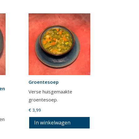
Groentesoep
een
Verse huisgemaakte
groentesoep.
€
3,99
 en
In winkelwagen