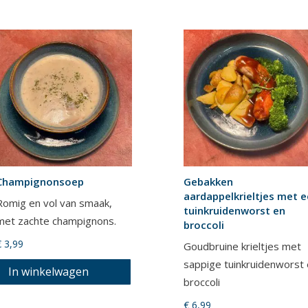
it
product
heeft
meerdere
ariaties.
Deze
ptie
kan
gekozen
worden
op
Champignonsoep
Gebakken
aardappelkrieltjes met 
de
Romig en vol van smaak,
tuinkruidenworst en
productpagina
met zachte champignons.
broccoli
€
3,99
Goudbruine krieltjes met
sappige tuinkruidenworst
In winkelwagen
broccoli
€
6,99