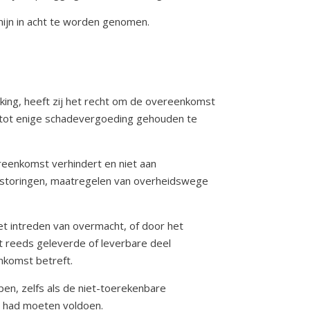
mijn in acht te worden genomen.
ing, heeft zij het recht om de overeenkomst
er tot enige schadevergoeding gehouden te
reenkomst verhindert en niet aan
jfsstoringen, maatregelen van overheidswege
het intreden van overmacht, of door het
et reeds geleverde of leverbare deel
enkomst betreft.
en, zelfs als de niet-toerekenbare
ng had moeten voldoen.