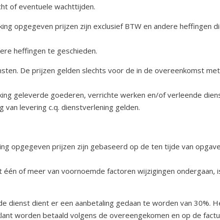
cht of eventuele wachttijden.
oking opgegeven prijzen zijn exclusief BTW en andere heffingen
dere heffingen te geschieden.
nsten. De prijzen gelden slechts voor de in de overeenkomst 
king geleverde goederen, verrichte werken en/of verleende diens
 van levering c.q. dienstverlening gelden.
king opgegeven prijzen zijn gebaseerd op de ten tijde van opgav
st één of meer van voornoemde factoren wijzigingen ondergaan, 
 de dienst dient er een aanbetaling gedaan te worden van 30%. 
de klant worden betaald volgens de overeengekomen en op de factu