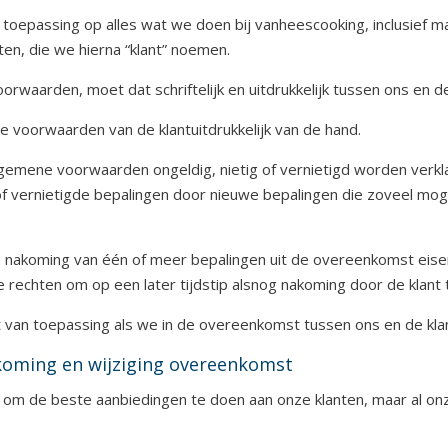
toepassing op alles wat we doen bij vanheescooking, inclusief m
n, die we hierna “klant” noemen.
oorwaarden, moet dat schriftelijk en uitdrukkelijk tussen ons e
e voorwaarden van de klantuitdrukkelijk van de hand.
lgemene voorwaarden ongeldig, nietig of vernietigd worden verkla
of vernietigde bepalingen door nieuwe bepalingen die zoveel mo
 nakoming van één of meer bepalingen uit de overeenkomst eisen
rechten om op een later tijdstip alsnog nakoming door de klant t
 van toepassing als we in de overeenkomst tussen ons en de klan
dkoming en wijziging overeenkomst
om de beste aanbiedingen te doen aan onze klanten, maar al onze a