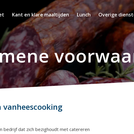
et
Kant en klare maaltijden
Lunch
Overige diens
emene voorwaa
 vanheescooking
en bedrijf dat zich bezighoudt met catereren