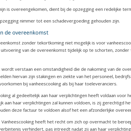
ijn is overeengekomen, dient bij de opzegging een redelijke ter
opzegging nimmer tot een schadevergoeding gehouden zijn.
van de overeenkomst
eenkomst zonder tekortkoming niet mogelijk is voor vanheescook
de uitvoering van de overeenkomst tijdelijk op te schorten, zond
t wordt verstaan een omstandigheid die de nakoming van de ove
elden hiervan zijn stakingen en ziekte van het personeel, bedri
voorkomen bij vanheescooking als bij haar toeleveranciers.
oking al gedeeltelijk aan haar verplichtingen heeft voldaan voor 
jk aan haar verplichtingen zal kunnen voldoen, is zij gerechtigd h
ehouden deze factuur te voldoen alsof het een afzonderlijke overe
 Vanheescooking heeft het recht om zich op overmacht te beroep
rbintenis verhindert, pas intreedt nadat zij aan haar verplichti