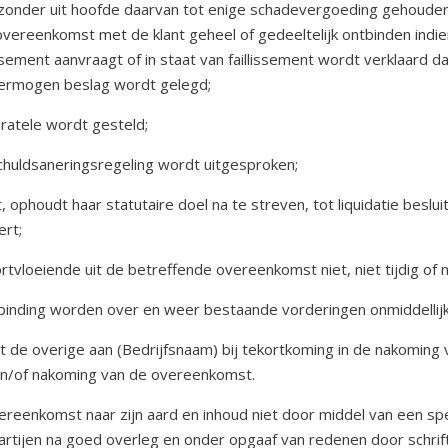
onder uit hoofde daarvan tot enige schadevergoeding gehouden te 
overeenkomst met de klant geheel of gedeeltelijk ontbinden indie
lissement aanvraagt of in staat van faillissement wordt verklaard d
 vermogen beslag wordt gelegd;
uratele wordt gesteld;
 schuldsaneringsregeling wordt uitgesproken;
akt, ophoudt haar statutaire doel na te streven, tot liquidatie besl
ert;
rtvloeiende uit de betreffende overeenkomst niet, niet tijdig of n
binding worden over en weer bestaande vorderingen onmiddellijk
let de overige aan (Bedrijfsnaam) bij tekortkoming in de nakoming
en/of nakoming van de overeenkomst.
ereenkomst naar zijn aard en inhoud niet door middel van een sp
partijen na goed overleg en onder opgaaf van redenen door schri